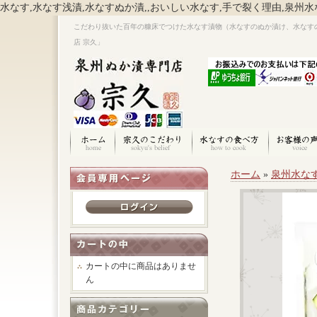
水なす,水なす浅漬,水なすぬか漬,,おいしい水なす,手で裂く理由,泉州水
こだわり抜いた百年の糠床でつけた水なす漬物（水なすのぬか漬け、水なす
店 宗久」
ホーム
»
泉州水な
カートの中に商品はありませ
ん