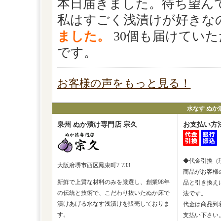
本日届きました。待ち望ん
私はすごく浅漬けが好きな
ました。
30個も届けてい
です。
お客様の声をもっと見る！
水なす ぬか
泉州 ぬか漬け専門店 宗久
お支払い方
◆代金引換（
大阪府堺市西区鳳東町7-733
商品がお客様
新鮮で上質な材料のみを厳選し、創業98年
品と引き換え
の伝統と技術で、こだわり抜いたぬか床で
法です。
漬けあげる水なす浅漬けを販売しておりま
代金は商品到
す。
支払い下さい