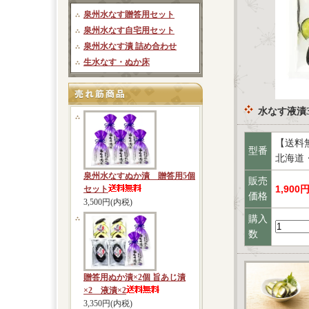
泉州水なす贈答用セット
泉州水なす自宅用セット
泉州水なす漬 詰め合わせ
生水なす・ぬか床
水なす液漬
【送料
型番
北海道
泉州水なすぬか漬 贈答用5個
販売
1,900
セット
価格
3,500円(内税)
購入
数
贈答用ぬか漬×2個 旨あじ漬
×2 液漬×2
3,350円(内税)