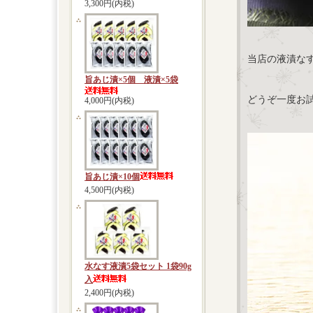
3,300円(内税)
当店の液漬な
旨あじ漬×5個 液漬×5袋
どうぞ一度お
4,000円(内税)
旨あじ漬×10個
4,500円(内税)
水なす液漬5袋セット 1袋90g
入
2,400円(内税)