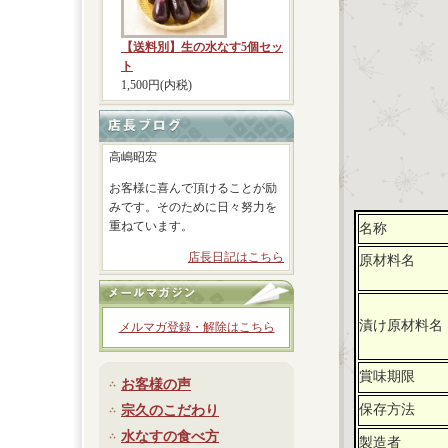
【送料別】生の水なす5個セッ
ト
1,500円(内税)
高嶋昭宏
お客様に喜んで頂けることが励
みです。そのために日々努力を
重ねています。
名称
店長日記はこちら
原材料名
漬け原材料名
メルマガ登録・解除はこちら
賞味期限
お客様の声
保存方法
宗久のこだわり
水なすの食べ方
製造者