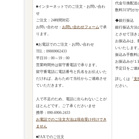
代金引換配送
■インターネットでのご注文・お問い合わ
数料315円が
せ
ご注文：24時間対応
◆銀行振込
お問い合わせ：
お問い合わせフォーム
で承
銀行振込方法
ります。
とさせて頂き
お振込みは、
■お電話でのご注文・お問い合わせ
いいたします
TEL：09069062433
振込み手数料
平日10：00～19：00
お振込みが１
営業時間外は留守番電話で承ります。
予定日をご連
留守番電話に電話番号と氏名をお伝えいた
だければ、あらためて当社からご連絡させ
詳しくは「
支
ていただきます。
ださい。
人で不足のため、電話に出られないことが
ほとんどです。ご了承くださいませ
携帯：090-6906-2433
お電話でのご注文方法は現在受け付けでき
ません
■FAXでのご注文