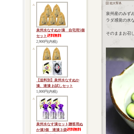
泉州産の
みず
ラダ感覚の水
泉州水なすぬか漬 自宅用5個
そのままお召し
セット
2,900円(内税)
【送料別】泉州水なすぬか
漬、液漬 お試しセット
1,000円(内税)
泉州水なす漬セット贈答用ぬ
か漬3個 液漬３袋