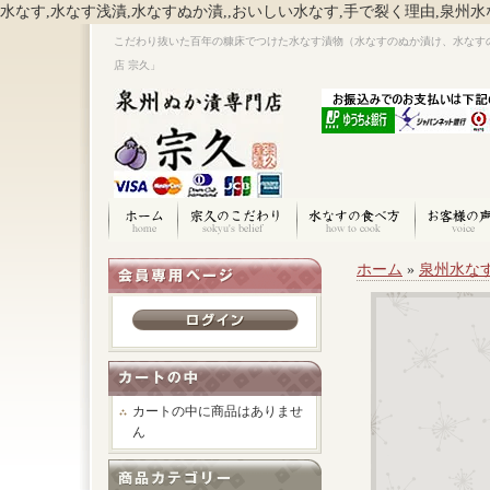
水なす,水なす浅漬,水なすぬか漬,,おいしい水なす,手で裂く理由,泉州水
こだわり抜いた百年の糠床でつけた水なす漬物（水なすのぬか漬け、水なす
店 宗久」
ホーム
»
泉州水な
カートの中に商品はありませ
ん