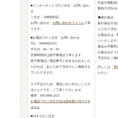
代金引換配送
■インターネットでのご注文・お問い合わ
数料315円が
せ
ご注文：24時間対応
◆銀行振込
お問い合わせ：
お問い合わせフォーム
で承
銀行振込方法
ります。
とさせて頂き
お振込みは、
■お電話でのご注文・お問い合わせ
いいたします
TEL：09069062433
振込み手数料
平日10：00～19：00
お振込みが１
営業時間外は留守番電話で承ります。
予定日をご連
留守番電話に電話番号と氏名をお伝えいた
だければ、あらためて当社からご連絡させ
詳しくは「
支
ていただきます。
ださい。
人で不足のため、電話に出られないことが
ほとんどです。ご了承くださいませ
携帯：090-6906-2433
お電話でのご注文方法は現在受け付けでき
ません
■FAXでのご注文