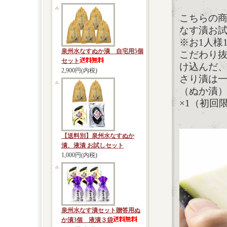
こちらの
なす漬お
※お1人様
泉州水なすぬか漬 自宅用5個
こだわり
セット
け込んだ、
2,900円(内税)
さり漬は一
（ぬか漬）
×1（初回
【送料別】泉州水なすぬか
漬、液漬 お試しセット
1,000円(内税)
泉州水なす漬セット贈答用ぬ
か漬3個 液漬３袋