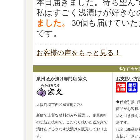
本日届きました。待ち望ん
私はすごく浅漬けが好きな
ました。
30個も届けてい
です。
お客様の声をもっと見る！
水なす ぬか
泉州 ぬか漬け専門店 宗久
お支払い方
◆代金引換（
大阪府堺市西区鳳東町7-733
商品がお客様
新鮮で上質な材料のみを厳選し、創業98年
品と引き換え
の伝統と技術で、こだわり抜いたぬか床で
法です。
漬けあげる水なす浅漬けを販売しておりま
代金は商品到
す。
支払い下さい