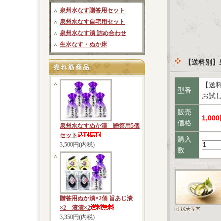
泉州水なす贈答用セット
泉州水なす自宅用セット
泉州水なす漬 詰め合わせ
生水なす・ぬか床
【送料別】
【送
型番
お試
販売
1,00
価格
泉州水なすぬか漬 贈答用5個
セット
購入
3,500円(内税)
数
贈答用ぬか漬×2個 旨あじ漬
×2 液漬×2
3,350円(内税)