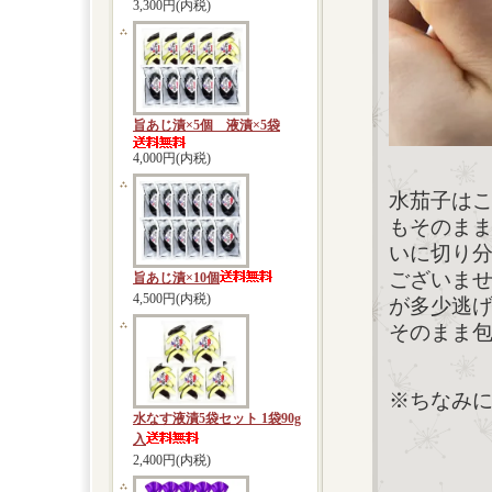
3,300円(内税)
旨あじ漬×5個 液漬×5袋
4,000円(内税)
水茄子は
もそのま
いに切り
ございま
旨あじ漬×10個
4,500円(内税)
が多少逃
そのまま
※ちなみ
水なす液漬5袋セット 1袋90g
入
2,400円(内税)