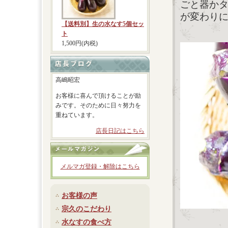
ごと器か
が変わり
【送料別】生の水なす5個セッ
ト
1,500円(内税)
高嶋昭宏
お客様に喜んで頂けることが励
みです。そのために日々努力を
重ねています。
店長日記はこちら
メルマガ登録・解除はこちら
お客様の声
宗久のこだわり
水なすの食べ方